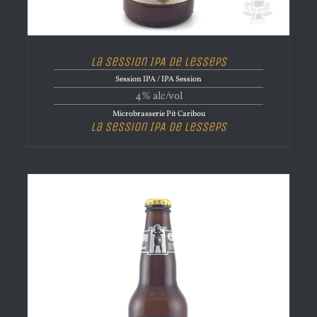
La Session IPA de Lesseps
Session IPA / IPA Session
4% alc/vol
Microbrasserie Pit Caribou
La Session IPA de Lesseps