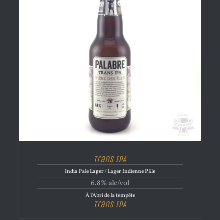
Trans IPA
India Pale Lager / Lager Indienne Pâle
6.8% alc/vol
À l'Abri de la tempête
Trans IPA