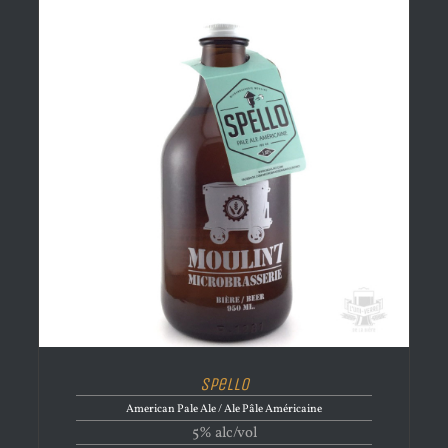
Spello
American Pale Ale / Ale Pâle Américaine
5% alc/vol