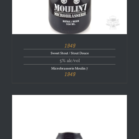
1949
Sweet Stout / Stout Douce
5% alc/vol
Microbrasserie Moulin 7
1949