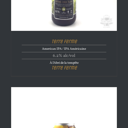
Terre Ferme
American IPA / IPA Américaine
6.2% alc/vol
À l'Abri de la tempête
Terre Ferme