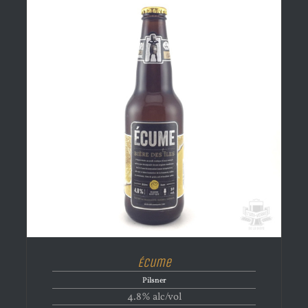
Écume
Pilsner
4.8% alc/vol