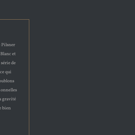
 Pilsner
 Blanc et
 série de
nce qui
houblons
ionnelles
a gravité
e bien