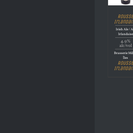
Rouss
Irlandai
Irish Ale / A
Irlandaise
4.9%
alc/vol
Brasserie Mil
Îles
Rouss
Irlandai