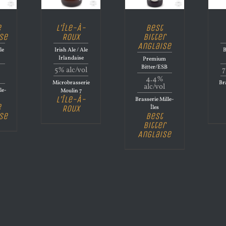
e
L’Île-À-
Best
se
Roux
Bitter
Anglaise
le
Irish Ale / Ale
B
Irlandaise
Premium
Bitter/ESB
5% alc/vol
7
4.4%
Microbrasserie
Bra
alc/vol
le-
Moulin 7
L’Île-À-
Brasserie Mille-
e
Roux
Îles
se
Best
Bitter
Anglaise