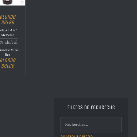
Blonde
Belge
elgian Ale /
Ale Belge
% alc/vol
sserie Mille-
Îles
Blonde
Belge
Filtres de recherche