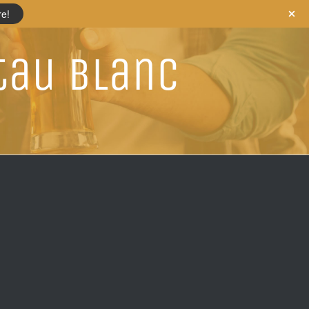
re!
tau Blanc