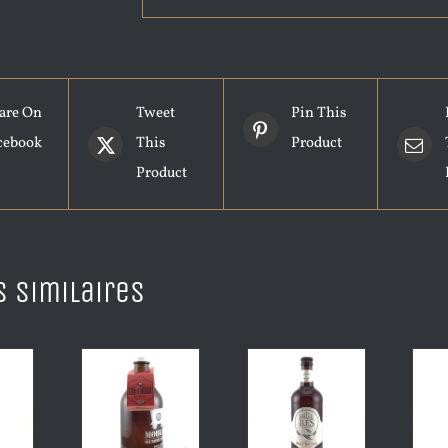
are On
Tweet
Pin This
cebook
This
Product
Product
s similaires