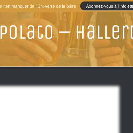
e rien manquer de l'Uni-verre de la bière
Abonnez-vous à l'infolett
polato – Haller