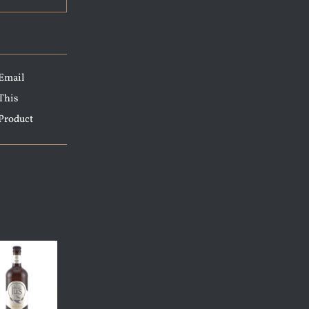
Email
This
Product