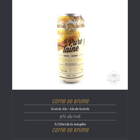
Corne de brume
Scotch Ale / Ale de Scotch
9% alc/vol
À l'Abri de la tempête
Corne de brume