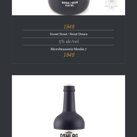
1949
Sweet Stout / Stout Douce
5% alc/vol
Microbrasserie Moulin 7
1949