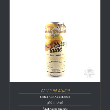
Corne de brume
Scotch Ale / Ale de Scotch
9% alc/vol
À l'Abri de la tempête