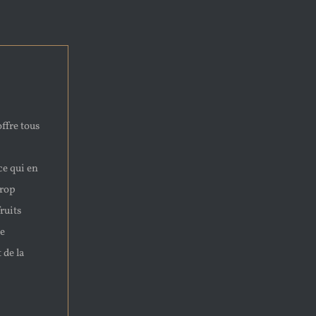
ffre tous
ce qui en
trop
ruits
ne
 de la