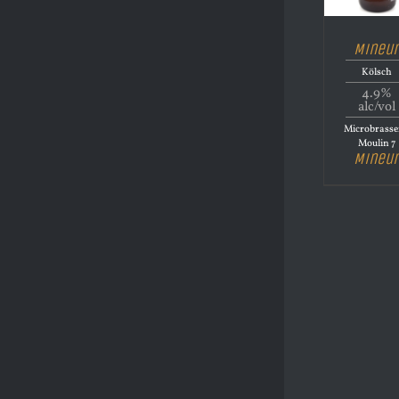
Mineu
Kölsch
4.9%
alc/vol
Microbrasse
Moulin 7
Mineu