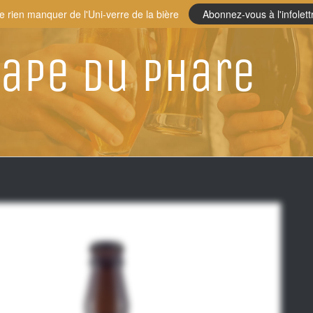
e rien manquer de l'Uni-verre de la bière
Abonnez-vous à l'infolett
tape Du Phare