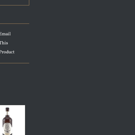
Email
This
Product