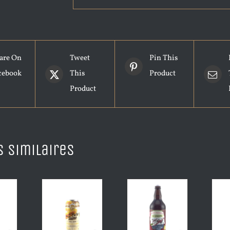
are On
Tweet
Pin This
cebook
This
Product
Product
s similaires