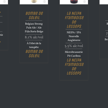
r
Bombe de
La NEIPA
Soleil
Framboise
de
Belgian Strong
B
Lesseps
Pale Ale / Ale
Pâle Forte Belge
NEIPA / IPA
7
rie
Nouvelle
8.1% alc/vol
Bra
Angleterre
r
À l'Abri de la
5.5% alc/vol
tempête
Bombe de
Microbrasserie
Soleil
Pit Caribou
La NEIPA
Framboise
de
Lesseps