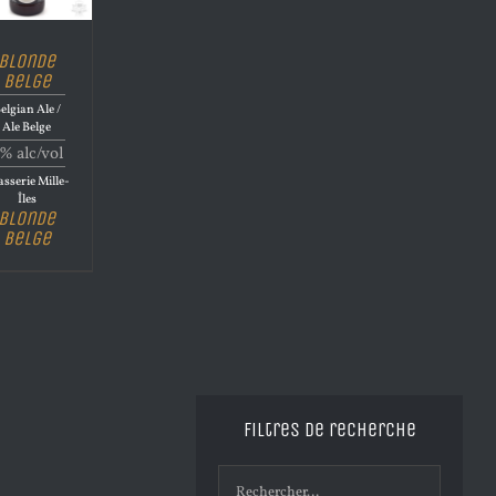
Blonde
Belge
elgian Ale /
Ale Belge
% alc/vol
sserie Mille-
Îles
Blonde
Belge
Filtres de recherche