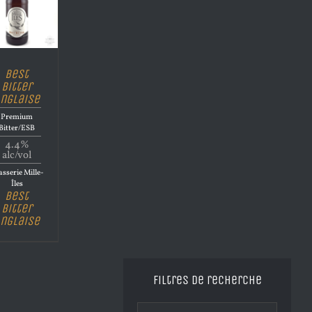
Best
Bitter
nglaise
Premium
Bitter/ESB
4.4%
alc/vol
sserie Mille-
Îles
Best
Bitter
nglaise
Filtres de recherche