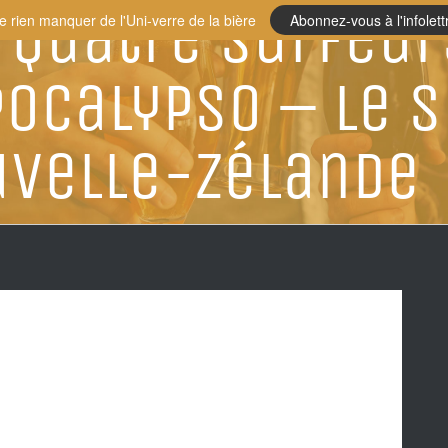
 Quatre Surfeur
e rien manquer de l'Uni-verre de la bière
Abonnez-vous à l'infolett
pocalypso – Le 
velle-Zélande