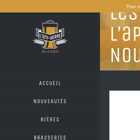
Les
Skip
Pour n
to
content
L’a
Nou
ACCUEIL
NOUVEAUTÉS
BIÈRES
BRASSERIES