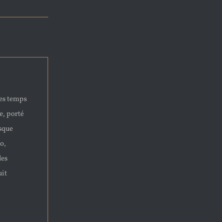
ues temps
e, porté
asque
o,
des
uit