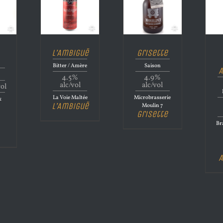
L’Ambiguë
Grisette
Bitter / Amère
Saison
A
4.5%
4.9%
alc/vol
alc/vol
vol
La Voie Maltée
Microbrasserie
&
L’Ambiguë
Moulin 7
Grisette
Bra
A