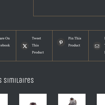
are On
Tweet
Pin This
cebook
This
Product
Product
s similaires