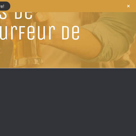
s De
re!
Surfeur de