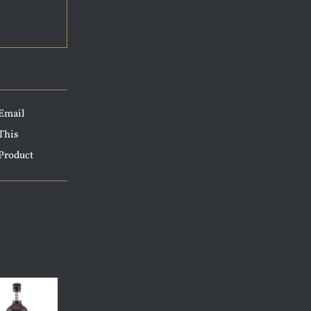
Email
This
Product