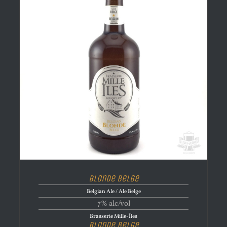
Blonde Belge
Belgian Ale / Ale Belge
7% alc/vol
Brasserie Mille-Îles
Blonde Belge