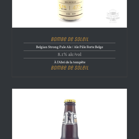
Bombe de Soleil
Belgian Strong Pale Ale / Ale Pâle Forte Belge
8.1% alc/vol
À l'Abri de la tempête
Bombe de Soleil