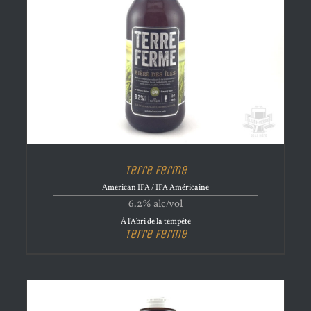
Terre Ferme
American IPA / IPA Américaine
6.2% alc/vol
À l'Abri de la tempête
Terre Ferme