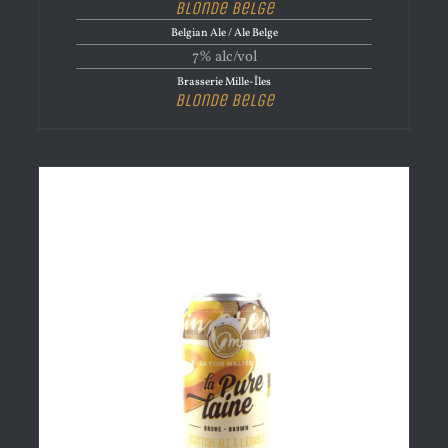
Blonde Belge
Belgian Ale / Ale Belge
7% alc/vol
Brasserie Mille-Îles
Blonde Belge