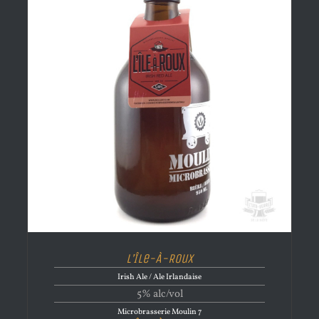
L’Île-À-Roux
Irish Ale / Ale Irlandaise
5% alc/vol
Microbrasserie Moulin 7