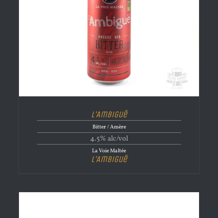
L’Ambiguë
Bitter / Amère
4.5% alc/vol
La Voie Maltée
L’Ambiguë