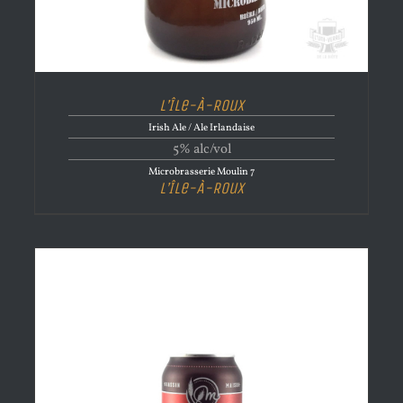
L’Île-À-Roux
Irish Ale / Ale Irlandaise
5% alc/vol
Microbrasserie Moulin 7
L’Île-À-Roux