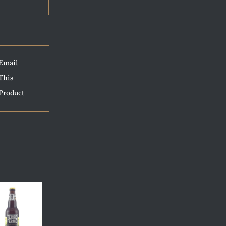
Email
This
Product