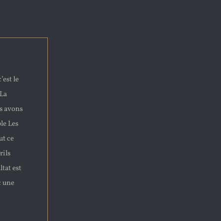
’est le
 La
us avons
le Les
ut ce
rils
ltat est
c une