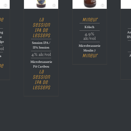
de
La
Mineur
Session
Kölsch
IPA de
ong
Am
4.9%
Lesseps
le
IP
alc/vol
lge
Session IPA /
Microbrasserie
IPA Session
vol
Moulin 7
4% alc/vol
Mineur
À
la
Microbrasserie
de
Pit Caribou
La
Session
IPA de
Lesseps