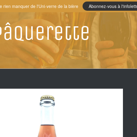
e rien manquer de l'Uni-verre de la bière
Abonnez-vous à l'infolett
Pâquerette