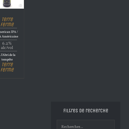
Terre
Ferme
erican IPA /
A Américaine
6.2%
alc/vol
 l'Abri de la
tempête
Terre
Ferme
Filtres de recherche