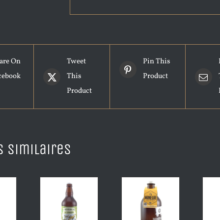
are On
Tweet
Pin This
cebook
This
Product
Product
s similaires