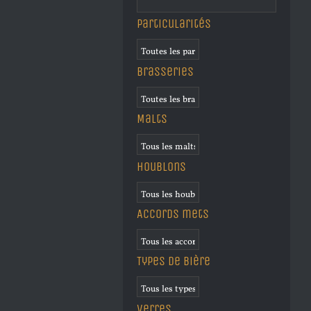
Particularités
Brasseries
Malts
Houblons
Accords mets
Types de bière
Verres