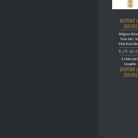
Bombe 
Soleil
Belgian Str
Pale Ale / A
Pâle Forte Be
8.1% alc/
À l'Abri de 
tempête
Bombe 
Soleil