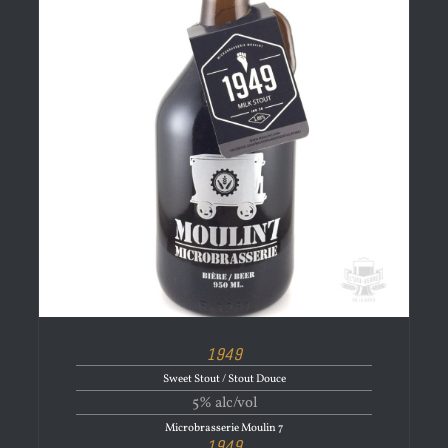
1949
Sweet Stout / Stout Douce
5% alc/vol
Microbrasserie Moulin 7
1949