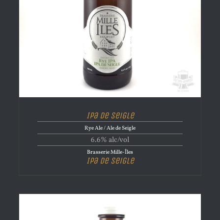
Ipa de Seigle
Rye Ale / Ale de Seigle
6.6% alc/vol
Brasserie Mille-Îles
Ipa de Seigle