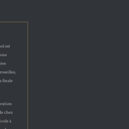
ol est
lons
ière
roseilles,
a finale
ration
de chez
icole à