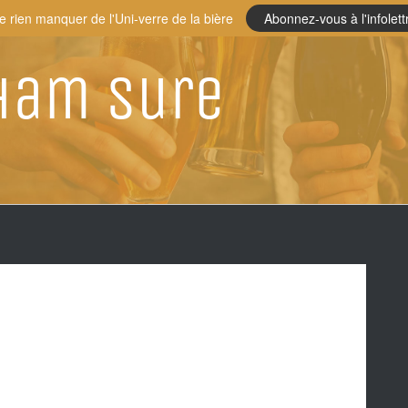
e rien manquer de l'Uni-verre de la bière
Abonnez-vous à l'infolett
Ham Sure