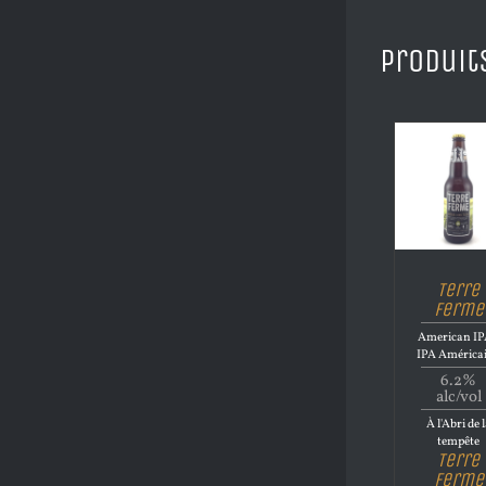
Produit
Terre
Ferme
American IP
IPA América
6.2%
alc/vol
À l'Abri de 
tempête
Terre
Ferme