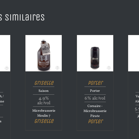
s similaires
Grisette
Porter
Saison
Porter
A /
Ve
4.9%
6% alc/vol
ine
Al
alc/vol
Corsaire -
5.
Microbrasserie
Microbrasserie
Moulin 7
Pirate
À
Grisette
Porter
la