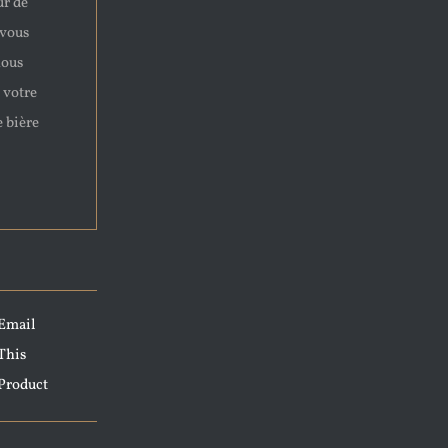
ur de
 vous
nous
 votre
e bière
Email
This
Product