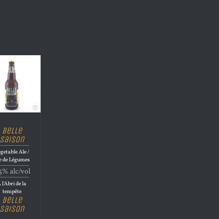
Belle
Saison
getable Ale /
e de Légumes
5% alc/vol
 l'Abri de la
tempête
Belle
Saison