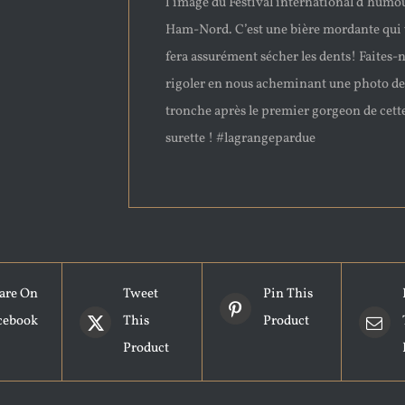
l’image du Festival international d’humo
Ham-Nord. C’est une bière mordante qui
fera assurément sécher les dents! Faites-
rigoler en nous acheminant une photo de
tronche après le premier gorgeon de cett
surette ! #lagrangepardue
are On
Tweet
Pin This
cebook
This
Product
Product