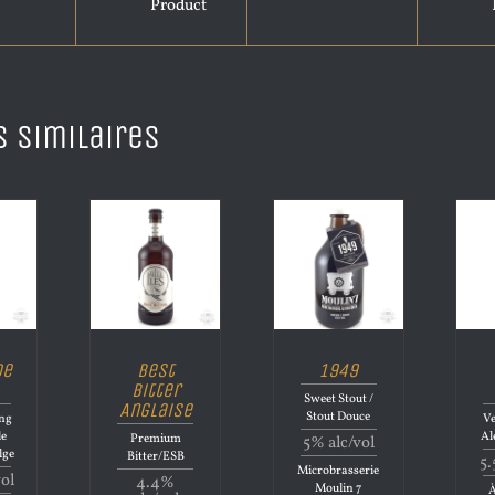
Product
s similaires
de
Best
1949
Bitter
Sweet Stout /
Anglaise
Stout Douce
ong
Ve
le
Al
Premium
5% alc/vol
lge
Bitter/ESB
5.
Microbrasserie
vol
4.4%
Moulin 7
À