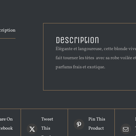
cription
Description
Élégante et langoureuse, cette blonde vive
fait tourner les tètes avec sa robe voilée e
parfums frais et exotique.
are On
Tweet
Pin This
cebook
This
Product