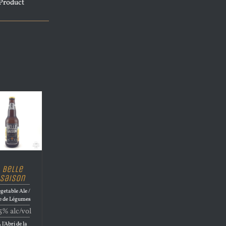
Product
Belle
Saison
getable Ale /
e de Légumes
5% alc/vol
 l'Abri de la