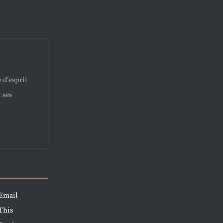
 d’esprit
t ses
Email
This