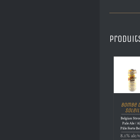
Produit
Bombe 
Soleil
Belgian Str
Pale Ale / A
Pâle Forte Be
8.1% alc/