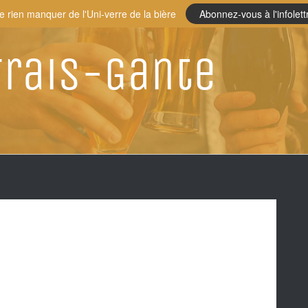
e rien manquer de l'Uni-verre de la bière
Abonnez-vous à l'infolett
Frais-Gante