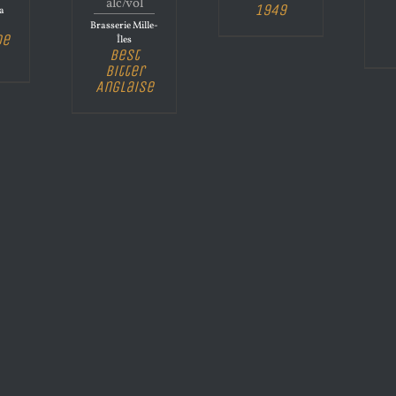
alc/vol
1949
la
Brasserie Mille-
de
Îles
Best
Bitter
Anglaise