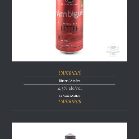
L’Ambiguë
Bitter / Amère
4.5% alc/vol
La Voie Maltée
L’Ambiguë