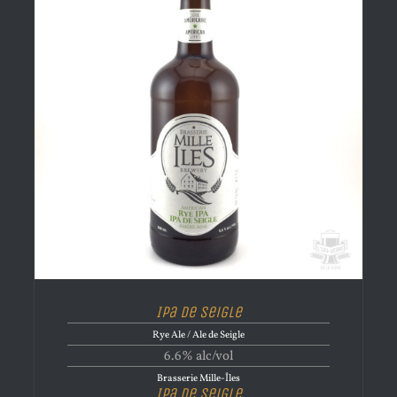
Ipa de Seigle
Rye Ale / Ale de Seigle
6.6% alc/vol
Brasserie Mille-Îles
Ipa de Seigle