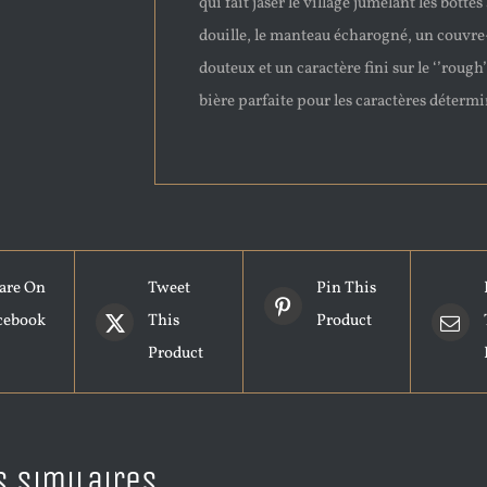
qui fait jaser le village jumelant les bottes
douille, le manteau écharogné, un couvre
douteux et un caractère fini sur le ‘’rough’
bière parfaite pour les caractères détermi
are On
Tweet
Pin This
cebook
This
Product
Product
s similaires