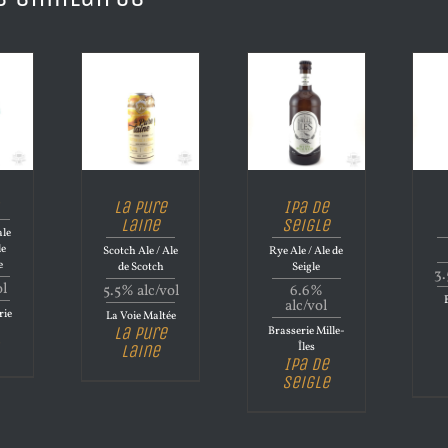
La Pure
Ipa de
Laine
Seigle
le
le
Scotch Ale / Ale
Rye Ale / Ale de
e
de Scotch
Seigle
3.
ol
5.5% alc/vol
6.6%
alc/vol
rie
La Voie Maltée
La Pure
Brasserie Mille-
Îles
Laine
Ipa de
Seigle