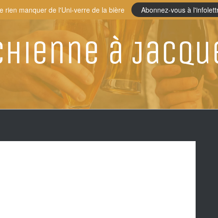
e rien manquer de l'Uni-verre de la bière
Abonnez-vous à l'infolett
Chienne à Jacqu