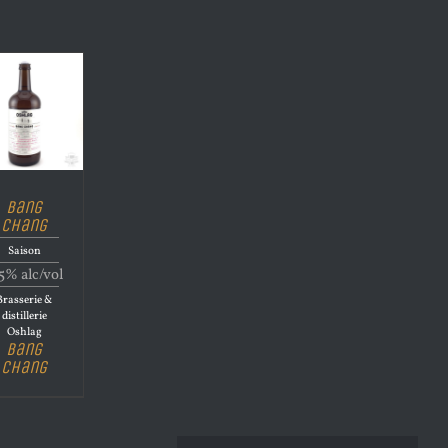
Bang
Chang
Saison
5% alc/vol
Brasserie &
distillerie
Oshlag
Bang
Chang