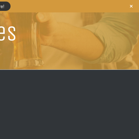
re!
es