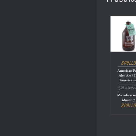
Spello
American Pa
Ale / Ale Pâ
Américain
5% alc/v
Microbrasse
Moulin 7
Spello