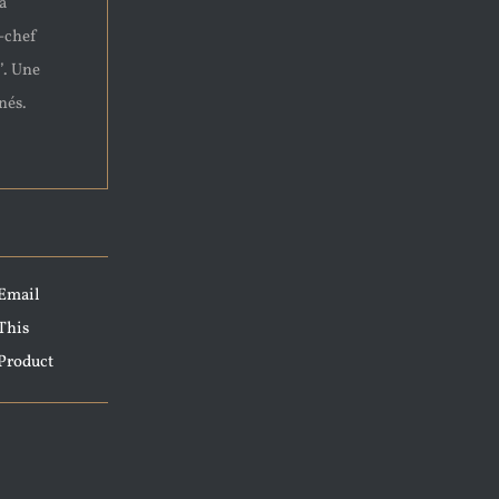
 à
-chef
’. Une
nés.
Email
This
Product