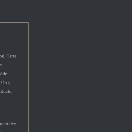
on. Cette
rs
sède
. On y
iduels,
mentaire