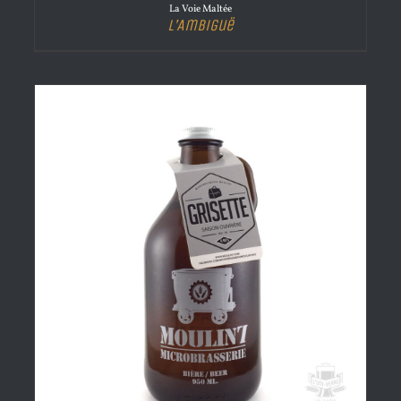
La Voie Maltée
L’Ambiguë