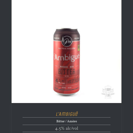
L’Ambiguë
Bitter / Amère
4.5% alc/vol