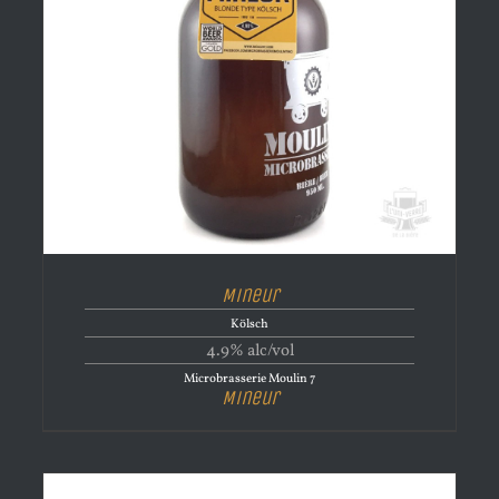
Mineur
Kölsch
4.9% alc/vol
Microbrasserie Moulin 7
Mineur