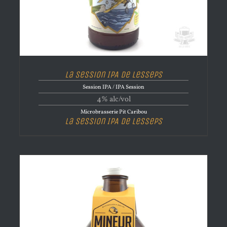
La Session IPA de Lesseps
Session IPA / IPA Session
4% alc/vol
Microbrasserie Pit Caribou
La Session IPA de Lesseps