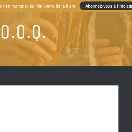
e rien manquer de l'Uni-verre de la bière
Abonnez-vous à l'infolett
.O.O.Q.