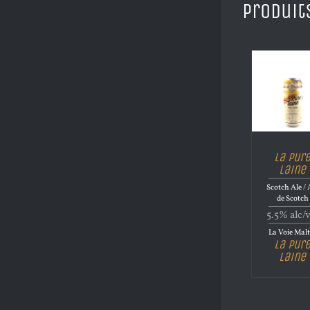
Produit
La Pur
Laine
Scotch Ale / 
de Scotch
5.5% alc/
La Voie Malt
La Pur
Laine