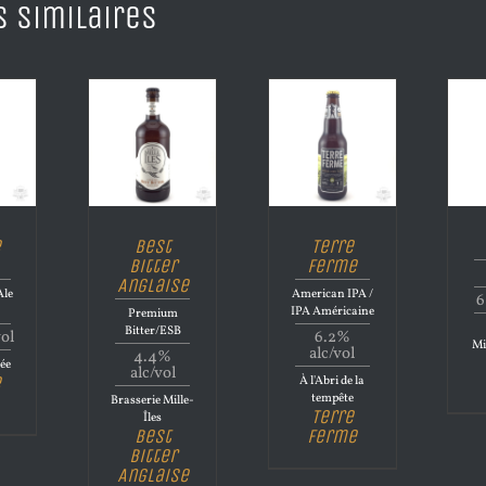
s similaires
e
Best
Terre
Bitter
Ferme
Anglaise
Ale
American IPA /
6
IPA Américaine
Premium
Bitter/ESB
vol
6.2%
Mi
alc/vol
4.4%
ée
alc/vol
e
À l'Abri de la
tempête
Brasserie Mille-
Terre
Îles
Best
Ferme
Bitter
Anglaise