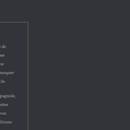
e de
use
une
e moquer
cle.
spagnole,
istes
ives
ditions