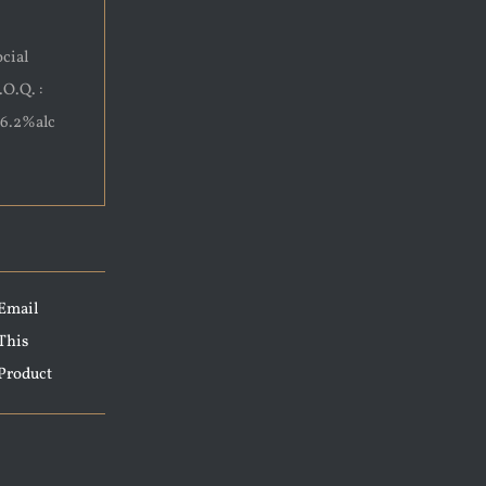
ocial
.O.Q. :
; 6.2%alc
Email
This
Product