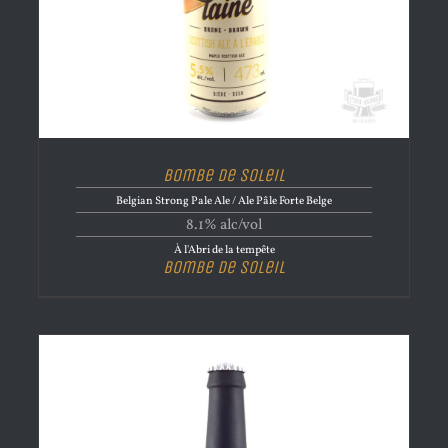
Bombe de Soleil
Belgian Strong Pale Ale / Ale Pâle Forte Belge
8.1% alc/vol
À l'Abri de la tempête
Bombe de Soleil