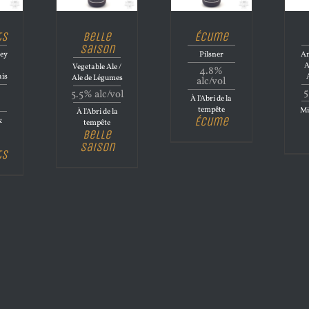
ts
Belle
Écume
Saison
ley
Pilsner
Am
n
A
Vegetable Ale /
4.8%
ais
Ale de Légumes
alc/vol
5
5.5% alc/vol
À l'Abri de la
tempête
Mi
À l'Abri de la
Écume
&
tempête
Belle
Saison
ts