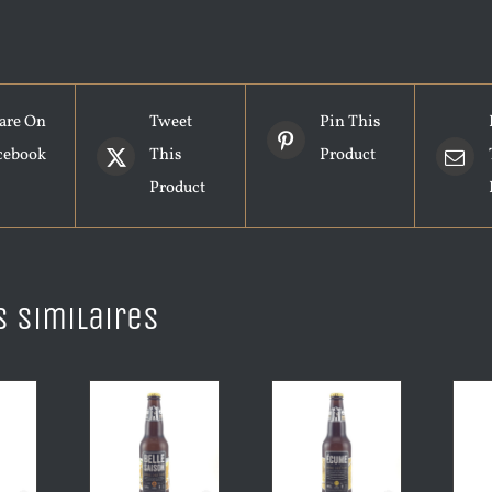
are On
Tweet
Pin This
cebook
This
Product
Product
s similaires