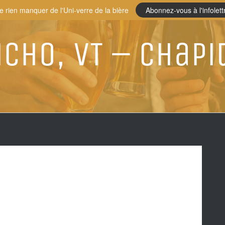
e rien manquer de l'Uni-verre de la bière
Abonnez-vous à l'infolett
icho, VT – Chapi