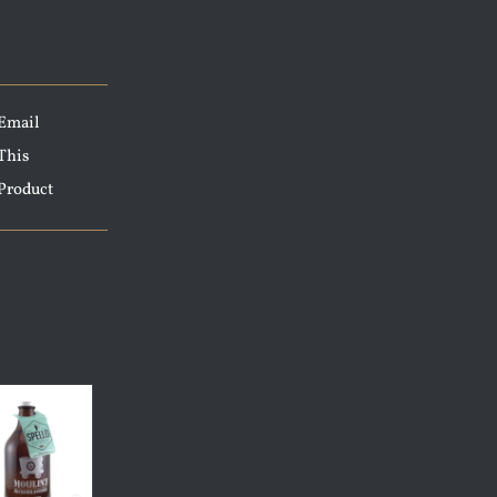
Email
This
Product