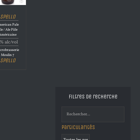
Spello
erican Pale
le / Ale Pâle
Américaine
% alc/vol
crobrasserie
Moulin 7
Spello
Filtres de recherche
Particularités