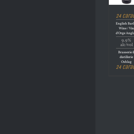
24 Cara
English Bar
Wine / Vi
d'Orge Angl
9.9%
alc/vol
Brasserie 
distillerie
Oshlag
24 Cara