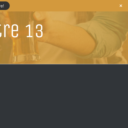
re!
tre 13