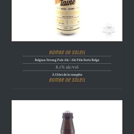
Bombe de Soleil
Belgian Strong Pale Ale / Ale Pâle Forte Belge
8.1% alc/vol
À l'Abri de la tempête
Bombe de Soleil