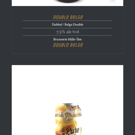
Double Belge
Dubbel / Belge Double
7.3% alc/vol
Brasserie Mille-Îles
Double Belge