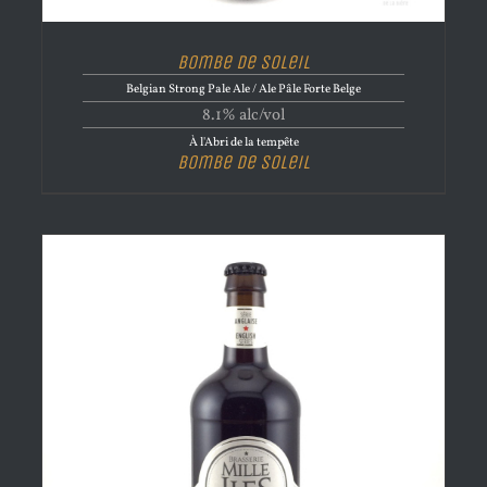
Bombe de Soleil
Belgian Strong Pale Ale / Ale Pâle Forte Belge
8.1% alc/vol
À l'Abri de la tempête
Bombe de Soleil