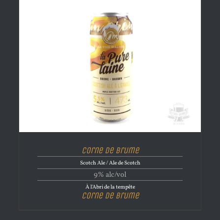
Corne de brume
Scotch Ale / Ale de Scotch
9% alc/vol
À l'Abri de la tempête
Corne de brume