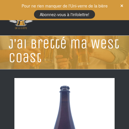
Skip
Pour ne rien manquer de l'Uni-verre de la bière
to
Abonnez-vous à l'infolettre!
content
J’ai Bretté ma West
Coast