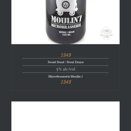
1949
Sweet Stout / Stout Douce
5% alc/vol
Microbrasserie Moulin 7
1949