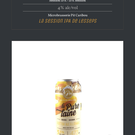
Session IPA / IPA Session
4% alc/vol
Microbrasserie Pit Caribou
La Session IPA de Lesseps