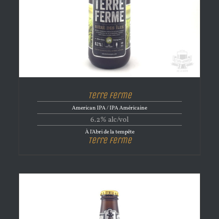
Terre Ferme
American IPA / IPA Américaine
6.2% alc/vol
À l'Abri de la tempête
Terre Ferme