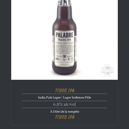
Trans IPA
India Pale Lager / Lager Indienne Pâle
6.8% alc/vol
À l'Abri de la tempête
Trans IPA