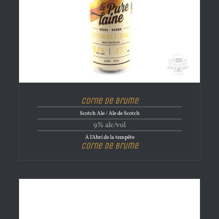
Corne de brume
Scotch Ale / Ale de Scotch
9% alc/vol
À l'Abri de la tempête
Corne de brume