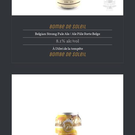
Bombe de Soleil
Belgian Strong Pale Ale / Ale Pâle Forte Belge
8.1% alc/vol
À l'Abri de la tempête
Bombe de Soleil