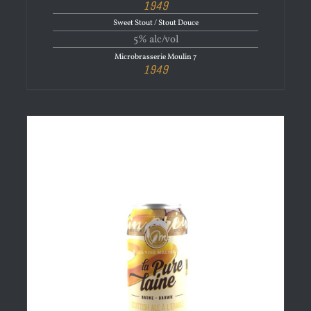
1949
Sweet Stout / Stout Douce
5% alc/vol
Microbrasserie Moulin 7
1949