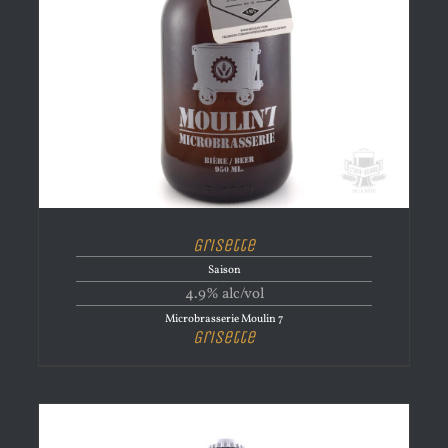
Grisette
Saison
4.9% alc/vol
Microbrasserie Moulin 7
Grisette