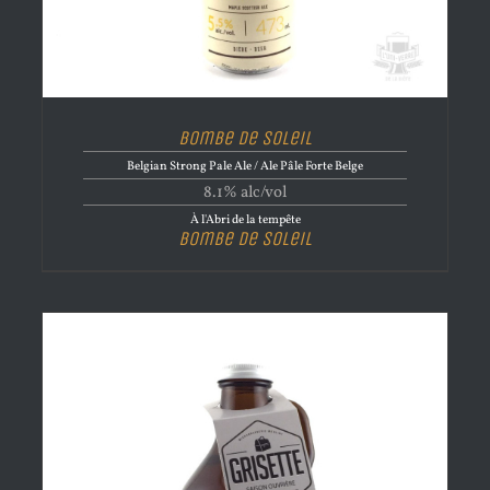
Bombe de Soleil
Belgian Strong Pale Ale / Ale Pâle Forte Belge
8.1% alc/vol
À l'Abri de la tempête
Bombe de Soleil