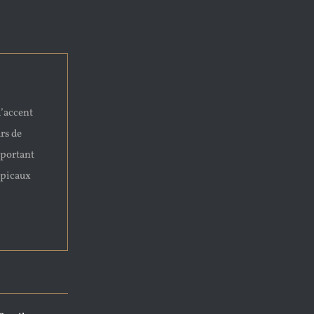
l’accent
rs de
mportant
opicaux