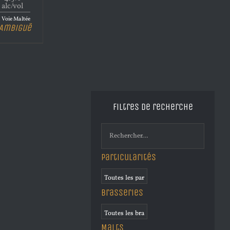
alc/vol
 Voie Maltée
’Ambiguë
Filtres de recherche
Particularités
Brasseries
Malts