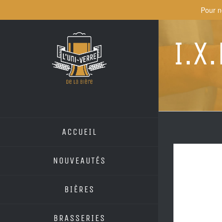
Skip
Pour n
to
content
I.X.
ACCUEIL
NOUVEAUTÉS
BIÈRES
BRASSERIES