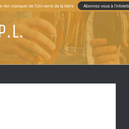
e rien manquer de l'Uni-verre de la bière
Abonnez-vous à l'infolett
P.L.