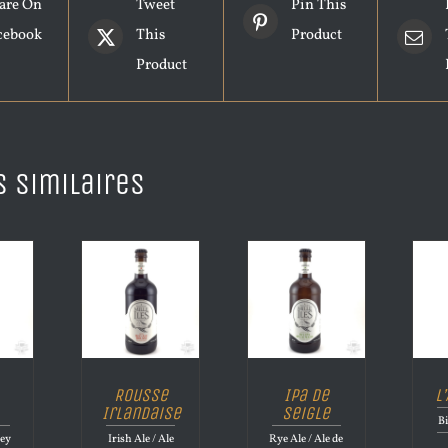
are On
Tweet
Pin This
cebook
This
Product
Product
s similaires
Rousse
Ipa de
L
Irlandaise
Seigle
Bi
ley
Irish Ale / Ale
Rye Ale / Ale de