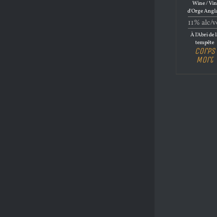
Wine / Vi
d'Orge Angl
11% alc/v
À l'Abri de 
tempête
Corps
Mort