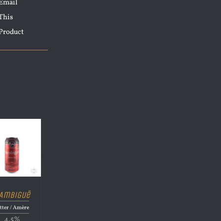
Email
This
Product
’Ambiguë
tter / Amère
4.5%