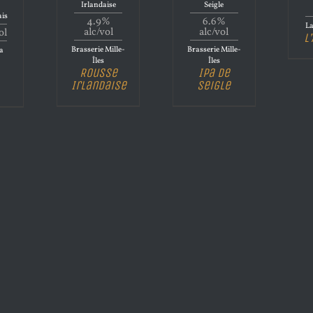
n
Irlandaise
Seigle
ais
4.9%
6.6%
La
alc/vol
alc/vol
ol
L
Brasserie Mille-
Brasserie Mille-
la
Îles
Îles
Rousse
Ipa de
Irlandaise
Seigle