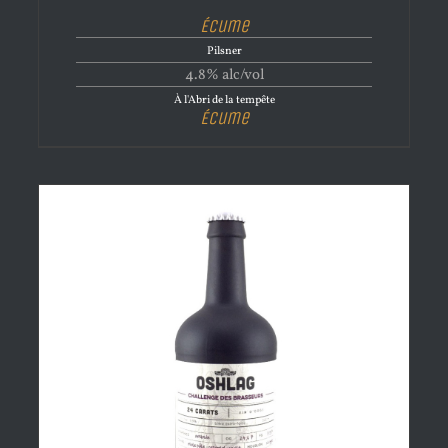
Écume
Pilsner
4.8% alc/vol
À l'Abri de la tempête
Écume