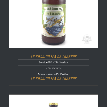
La Session IPA de Lesseps
Session IPA / IPA Session
4% alc/vol
Microbrasserie Pit Caribou
La Session IPA de Lesseps