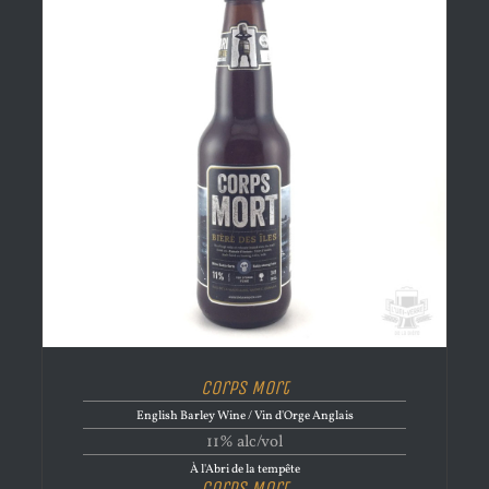
Corps Mort
English Barley Wine / Vin d'Orge Anglais
11% alc/vol
À l'Abri de la tempête
Corps Mort