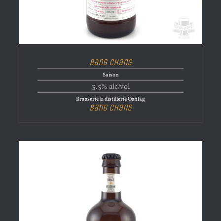
Bang Chang
Saison
3.5% alc/vol
Brasserie & distillerie Oshlag
Bang Chang