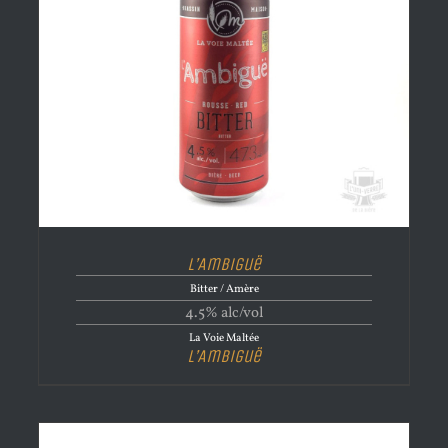
L’Ambiguë
Bitter / Amère
4.5% alc/vol
La Voie Maltée
L’Ambiguë