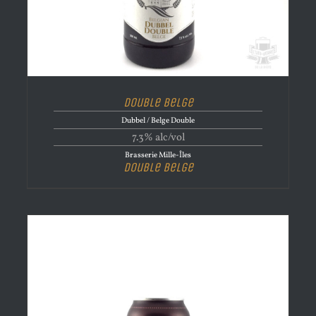
Double Belge
Dubbel / Belge Double
7.3% alc/vol
Brasserie Mille-Îles
Double Belge