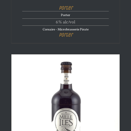
Porter
Porter
6% alc/vol
Corsaire - Microbrasserie Pirate
Porter