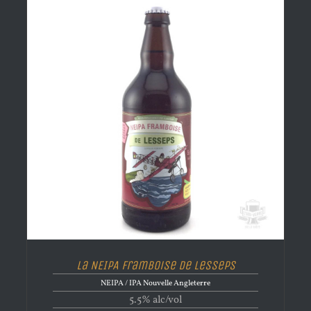
La NEIPA Framboise de Lesseps
NEIPA / IPA Nouvelle Angleterre
5.5% alc/vol