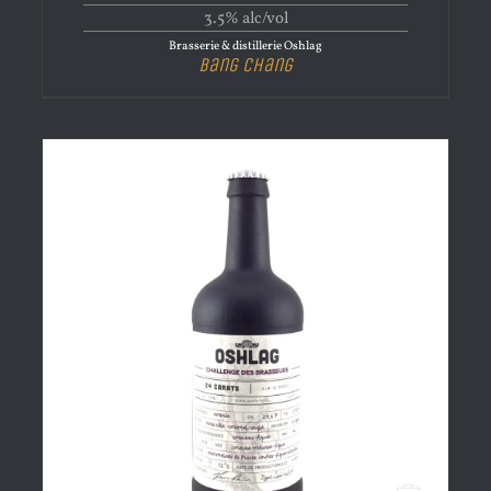
3.5% alc/vol
Brasserie & distillerie Oshlag
Bang Chang