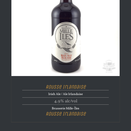
Rousse Irlandaise
Irish Ale / Ale Irlandaise
4.9% alc/vol
Brasserie Mille-Îles
Rousse Irlandaise