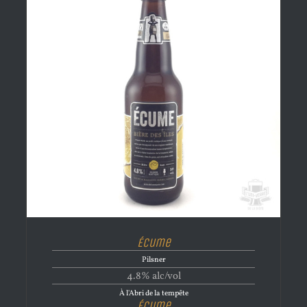
Écume
Pilsner
4.8% alc/vol
À l'Abri de la tempête
Écume