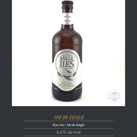
Ipa de Seigle
Rye Ale / Ale de Seigle
6.6% alc/vol