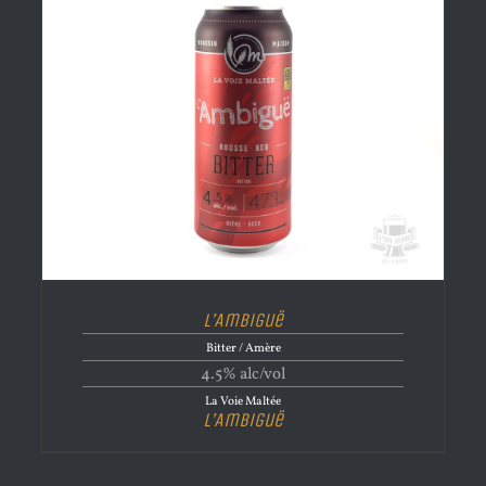
L’Ambiguë
Bitter / Amère
4.5% alc/vol
La Voie Maltée
L’Ambiguë