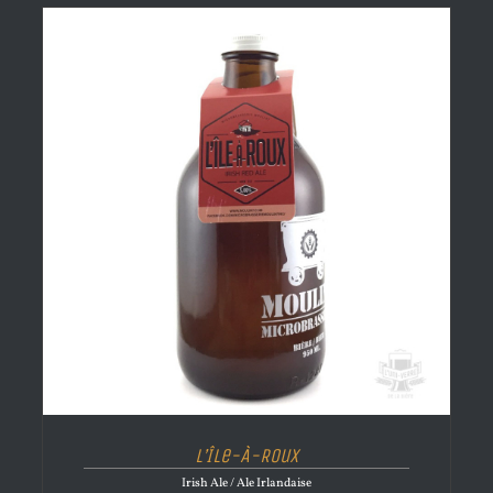
L’Île-À-Roux
Irish Ale / Ale Irlandaise