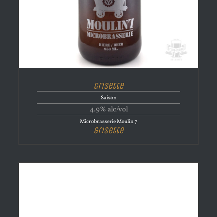
Grisette
Saison
4.9% alc/vol
Microbrasserie Moulin 7
Grisette