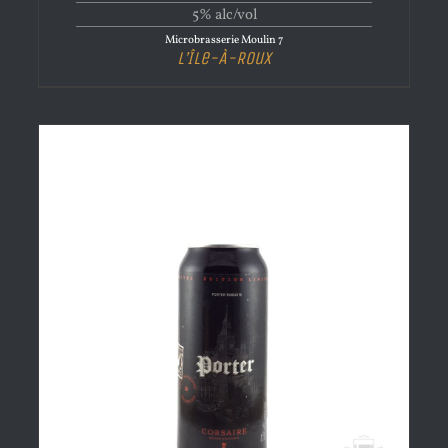
5% alc/vol
Microbrasserie Moulin 7
L’Île-À-Roux