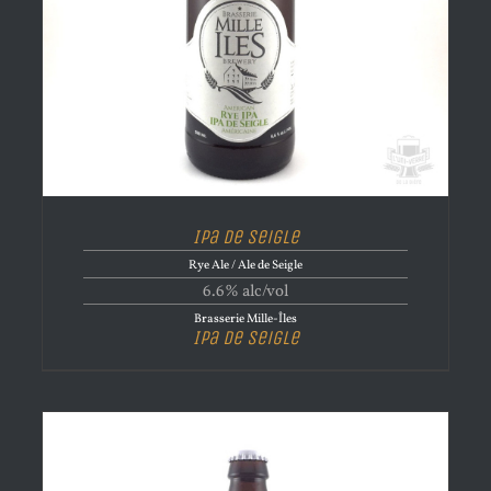
Ipa de Seigle
Rye Ale / Ale de Seigle
6.6% alc/vol
Brasserie Mille-Îles
Ipa de Seigle