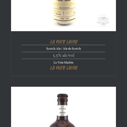
La Pure Laine
Scotch Ale / Ale de Scotch
5.5% alc/vol
La Voie Maltée
La Pure Laine