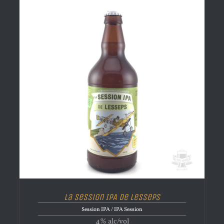
La Session IPA de Lesseps
Session IPA / IPA Session
4% alc/vol