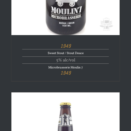
1949
Sweet Stout / Stout Douce
5% alc/vol
Microbrasserie Moulin 7
1949