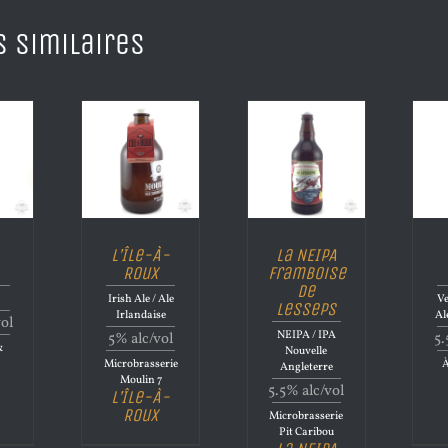
s similaires
L’Île-À-
La NEIPA
Roux
Framboise
de
Irish Ale / Ale
Ve
Lesseps
Irlandaise
Al
vol
NEIPA / IPA
5% alc/vol
5.
&
Nouvelle
Microbrasserie
À
Angleterre
Moulin 7
5.5% alc/vol
L’Île-À-
Roux
Microbrasserie
Pit Caribou