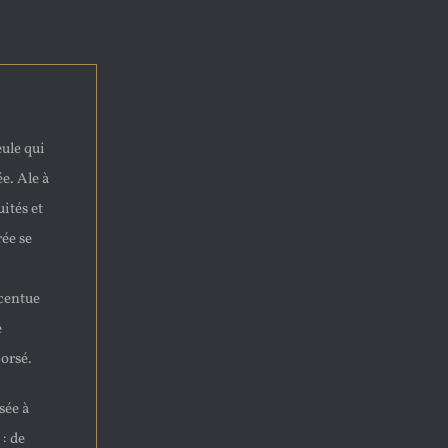
eule qui
e. Ale à
uités et
ée se
ccentue
e
corsé.
sée à
 : de