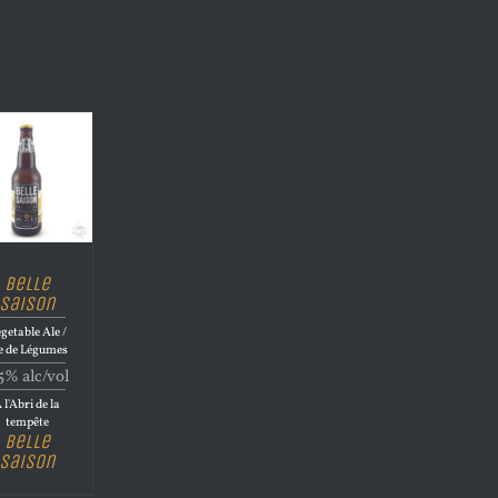
Belle
Saison
getable Ale /
e de Légumes
5% alc/vol
 l'Abri de la
tempête
Belle
Saison