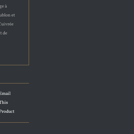
ge à
ublon et
Cuivrée
t de
Email
This
Product