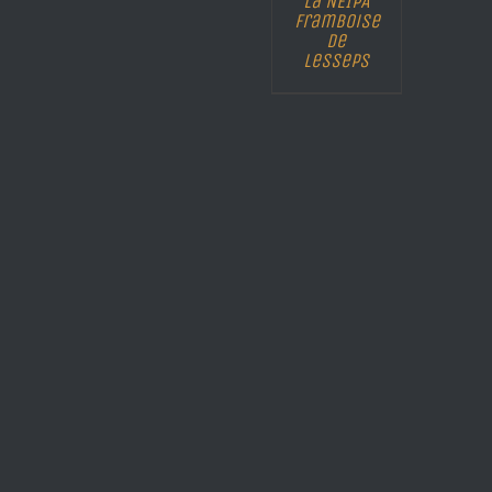
La NEIPA
Framboise
de
Lesseps