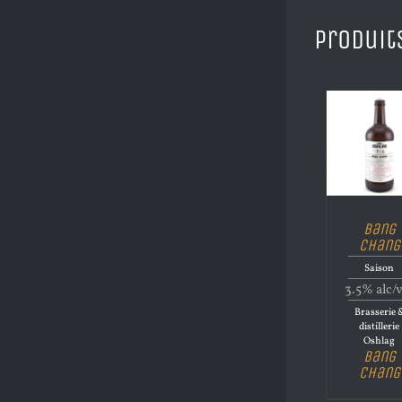
Produit
Bang
Chang
Saison
3.5% alc/
Brasserie 
distillerie
Oshlag
Bang
Chang