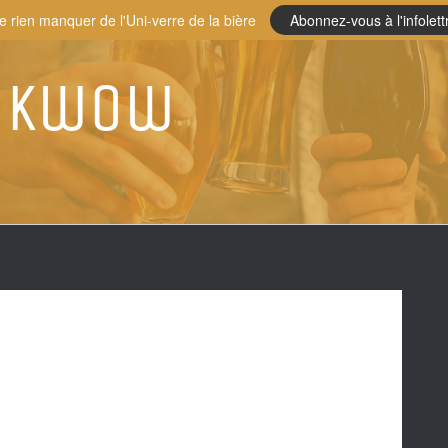
e rien manquer de l'Uni-verre de la bière
Abonnez-vous à l'infolett
akwow