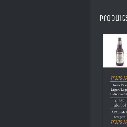
Produit
Trans I
India Pale
Lager / Lag
Indienne Pâ
6.8%
alc/vol
À l'Abri de 
tempête
Trans I