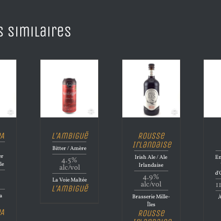
s similaires
PA
L’Ambiguë
Rousse
Irlandaise
Bitter / Amère
er
Irish Ale / Ale
En
4.5%
le
Irlandaise
alc/vol
d'
4.9%
La Voie Maltée
alc/vol
1
L’Ambiguë
la
Brasserie Mille-
À
Îles
PA
Rousse