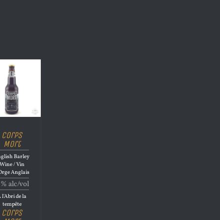
Corps
Mort
glish Barley
Wine / Vin
Orge Anglais
1% alc/vol
 l'Abri de la
tempête
Corps