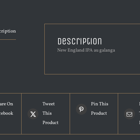
cription
Description
New England IPA au galanga
are On
Tweet
Pin This
cebook
This
Product
Product