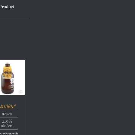
Product
Mineur
Kölsch
4.9%
alc/vol
crobrasserie