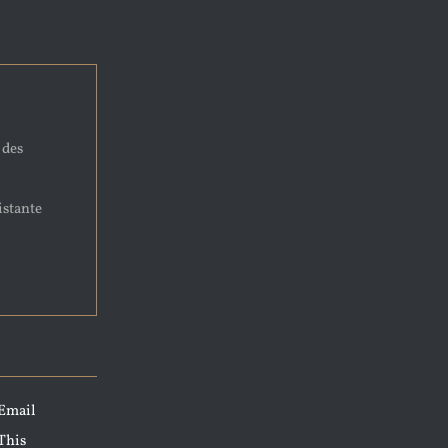
 des
istante
Email
This