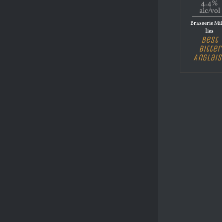
4.4%
alc/vol
Brasserie Mil
Îles
Best
Bitter
Anglais