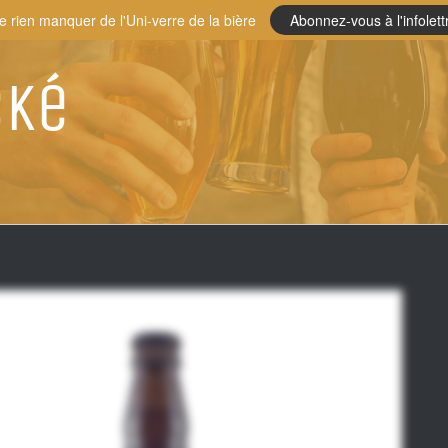
e rien manquer de l'Uni-verre de la bière
Abonnez-vous à l'infolett
cké