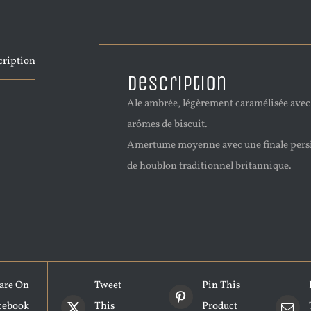
cription
Description
Ale ambrée, légèrement caramélisée avec
arômes de biscuit.
Amertume moyenne avec une finale pers
de houblon traditionnel britannique.
are On
Tweet
Pin This
cebook
This
Product