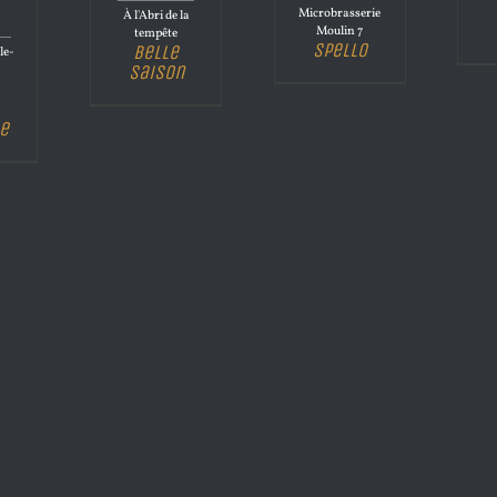
Microbrasserie
À l'Abri de la
Moulin 7
tempête
Spello
Belle
le-
Saison
e