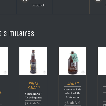
Product
s similaires
Belle
Spello
Saison
American Pale
e
Ale / Ale Pâle
Vegetable Ale /
Américaine
Ale de Légumes
B
5% alc/vol
5.5% alc/vol
Mi