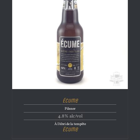
Écume
Pilsner
4.8% alc/vol
À l'Abri de la tempête
Écume