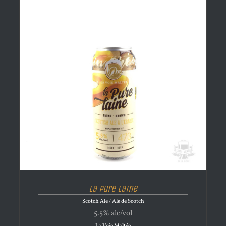
La Pure Laine
Scotch Ale / Ale de Scotch
5.5% alc/vol