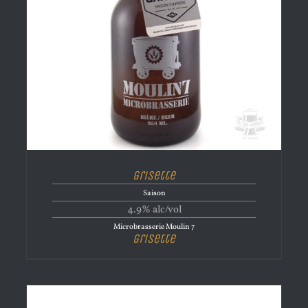
Grisette
Saison
4.9% alc/vol
Microbrasserie Moulin 7
Grisette