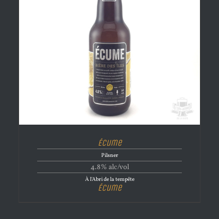
Écume
Pilsner
4.8% alc/vol
À l'Abri de la tempête
Écume