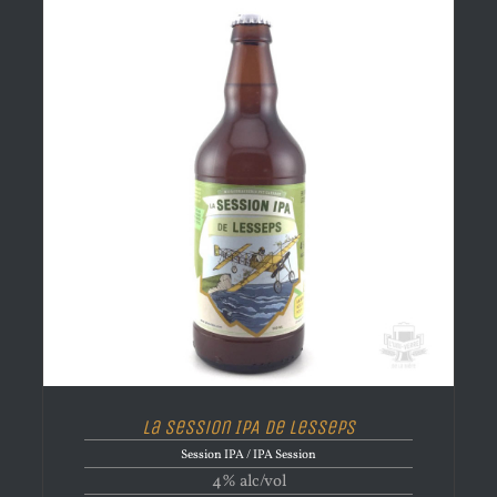
La Session IPA de Lesseps
Session IPA / IPA Session
4% alc/vol