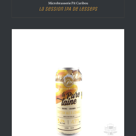
Microbrasserie Pit Caribou
La Session IPA de Lesseps