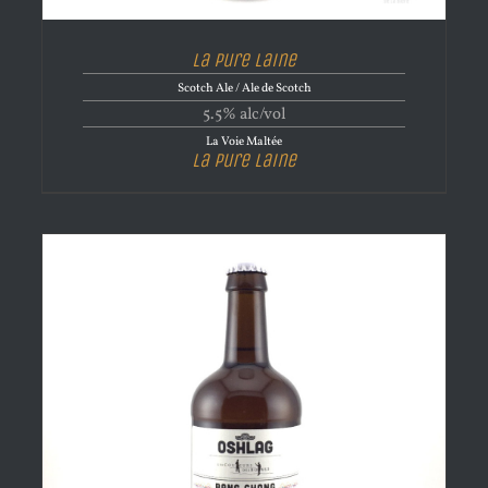
La Pure Laine
Scotch Ale / Ale de Scotch
5.5% alc/vol
La Voie Maltée
La Pure Laine