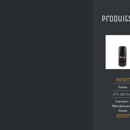
Produit
Porter
Porter
6% alc/v
Corsaire -
Microbrasse
Pirate
Porter