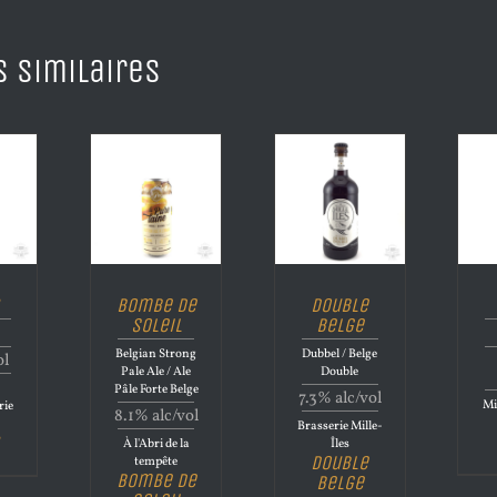
s similaires
Bombe de
Double
Soleil
Belge
Belgian Strong
Dubbel / Belge
ol
Pale Ale / Ale
Double
Pâle Forte Belge
7.3% alc/vol
Mi
rie
8.1% alc/vol
Brasserie Mille-
À l'Abri de la
Îles
Double
tempête
Bombe de
Belge