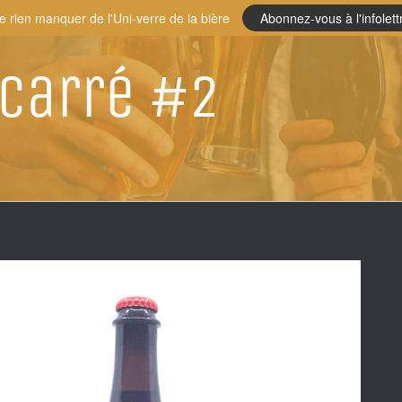
e rien manquer de l'Uni-verre de la bière
Abonnez-vous à l'infolett
 Carré #2