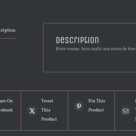
cription
Description
Bière rousse, bien malté aux notes de bisc
are On
Tweet
Pin This
cebook
This
Product
Product