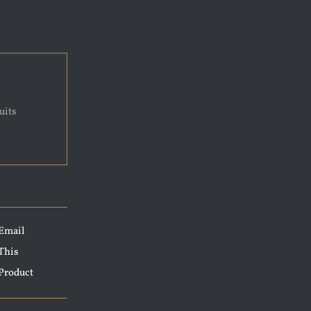
uits
Email
This
Product