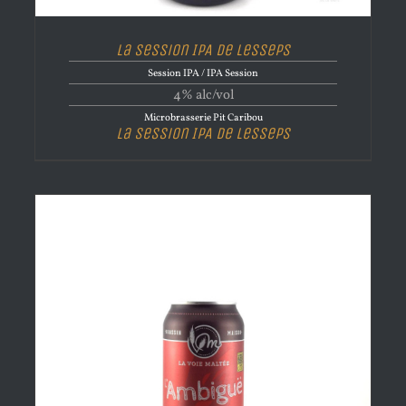
La Session IPA de Lesseps
Session IPA / IPA Session
4% alc/vol
Microbrasserie Pit Caribou
La Session IPA de Lesseps