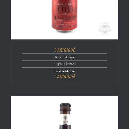
L’Ambiguë
Bitter / Amère
4.5% alc/vol
La Voie Maltée
L’Ambiguë