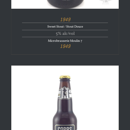
1949
Sweet Stout / Stout Douce
5% alc/vol
Microbrasserie Moulin 7
1949