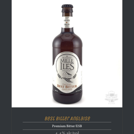
Best Bitter Anglaise
Premium Bitter/ESB
4.4% alc/vol