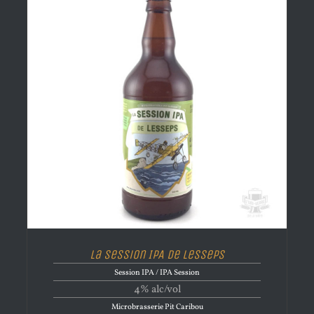
La Session IPA de Lesseps
Session IPA / IPA Session
4% alc/vol
Microbrasserie Pit Caribou