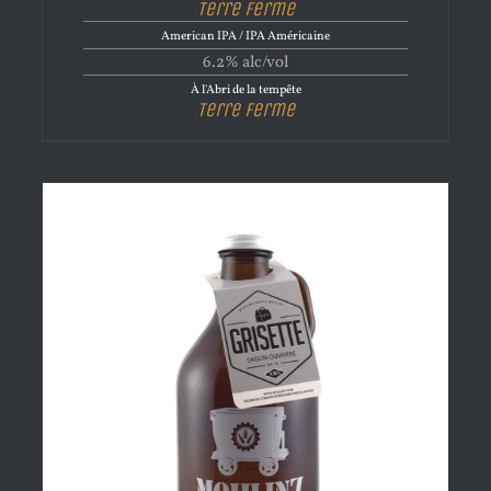
Terre Ferme
American IPA / IPA Américaine
6.2% alc/vol
À l'Abri de la tempête
Terre Ferme