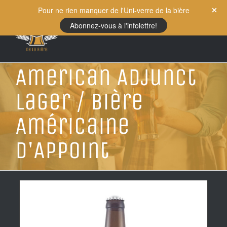
Skip
Pour ne rien manquer de l'Uni-verre de la bière
to
Abonnez-vous à l'infolettre!
content
American Adjunct
Lager / Bière
Américaine
d'Appoint