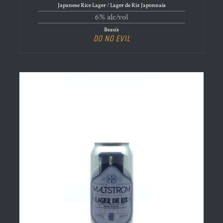
Japanese Rice Lager / Lager de Riz Japonnais
6% alc/vol
Beau's
Do No Evil